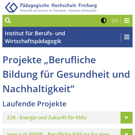
Suche
Kontrast 
Zur eng
EN
Institut für Berufs- und
Wirtschaftspädagogik
Projekte „Berufliche
Bildung für Gesundheit und
Nachhaltigkeit“
Laufende Projekte
E2K - Energie und Zukunft für KMU
Inno-Lab BBEW – Berufliche Bildung für eine