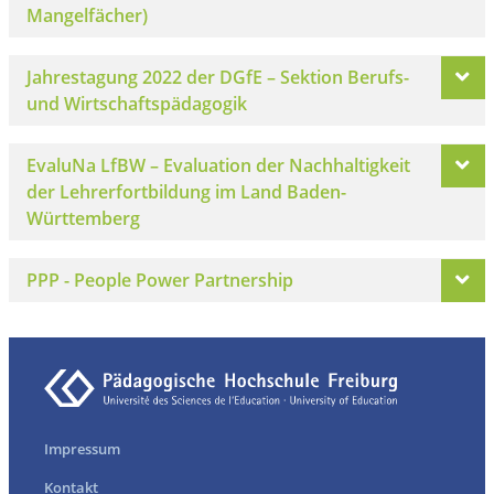
Mangelfächer)
Jahrestagung 2022 der DGfE – Sektion Berufs-
und Wirtschaftspädagogik
EvaluNa LfBW – Evaluation der Nachhaltigkeit
der Lehrerfortbildung im Land Baden-
Württemberg
PPP - People Power Partnership
Impressum
Kontakt