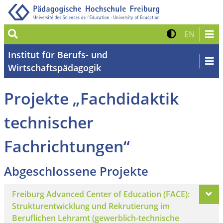
Suche
Kontrast 
Zur eng
EN
Institut für Berufs- und
Wirtschaftspädagogik
Projekte „Fachdidaktik
technischer
Fachrichtungen“
Abgeschlossene Projekte
Freiburg Advanced Center of Education (FACE):
Strukturentwicklung und Rekrutierung im
Beruflichen Lehramt (gewerblich-technische