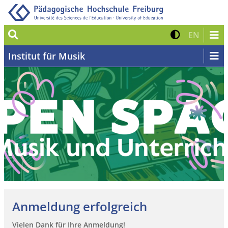
Suche
Kontrast 
Zur eng
EN
Institut für Musik
Anmeldung erfolgreich
Vielen Dank für Ihre Anmeldung!