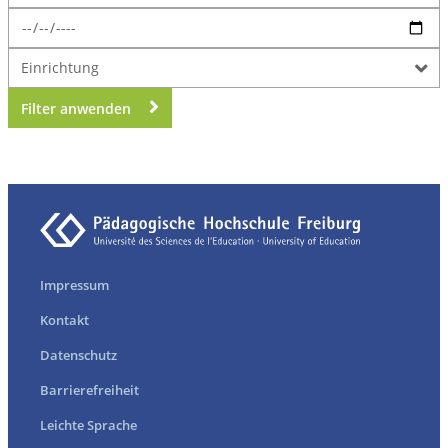
Einrichtung
Filter anwenden
erste
vorherige
nächste
letzte
Impressum
Kontakt
Datenschutz
Barrierefreiheit
Leichte Sprache