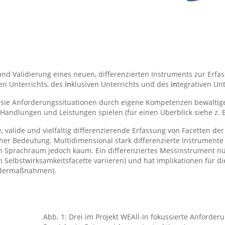
g und Validierung eines neuen, differenzierten Instruments zur Erfa
n Unterrichts, des
in
klusiven Unterrichts und des
in
tegrativen Unt
 sie Anforderungssituationen durch eigene Kompetenzen bewältig
 Handlungen und Leistungen spielen (für einen Überblick siehe z. 
 valide und vielfältig differenzierende Erfassung von Facetten de
er Bedeutung. Multidimensional stark differenzierte Instrumente
n Sprachraum jedoch kaum. Ein differenziertes Messinstrument nü
bstwirksamkeitsfacette variieren) und hat Implikationen für die P
ördermaßnahmen).
Abb. 1: Drei im Projekt WEAll-In fokussierte Anforde