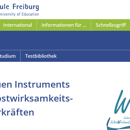
International
Informationen für ...
Schnellzugriff
tudium
Testbibliothek
uen Instruments
bstwirksamkeits-
kräften