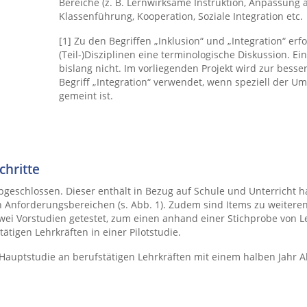
Bereiche (z. B. Lernwirksame Instruktion, Anpassung a
Klassenführung, Kooperation, Soziale Integration etc.
[1] Zu den Begriffen „Inklusion“ und „Integration“ er
(Teil-)Disziplinen eine terminologische Diskussion. E
bislang nicht. Im vorliegenden Projekt wird zur besse
Begriff „Integration“ verwendet, wenn speziell der U
gemeint ist.
chritte
bgeschlossen. Dieser enthält in Bezug auf Schule und Unterricht h
 Anforderungsbereichen (s. Abb. 1). Zudem sind Items zu weiteren
wei Vorstudien getestet, zum einen anhand einer Stichprobe von L
tigen Lehrkräften in einer Pilotstudie.
e Hauptstudie an berufstätigen Lehrkräften mit einem halben Jahr