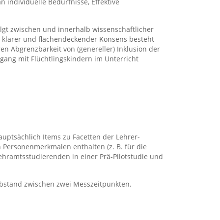
n individuelle Bedürfnisse, Effektive
folgt zwischen und innerhalb wissenschaftlicher
in klarer und flächendeckender Konsens besteht
ren Abgrenzbarkeit von (genereller) Inklusion der
mgang mit Flüchtlingskindern im Unterricht
auptsächlich Items zu Facetten der Lehrer-
 Personenmerkmalen enthalten (z. B. für die
ehramtsstudierenden in einer Prä-Pilotstudie und
 Abstand zwischen zwei Messzeitpunkten.