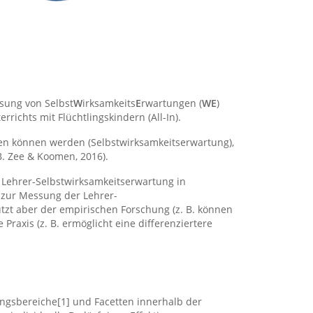
ssung von Selbst
W
irksamkeits
E
rwartungen (
WE
)
errichts mit Flüchtlingskindern (All-In).
en können werden (Selbstwirksamkeitserwartung),
B. Zee & Koomen, 2016).
r Lehrer-Selbstwirksamkeitserwartung in
 zur Messung der Lehrer-
tzt aber der empirischen Forschung (z. B. können
raxis (z. B. ermöglicht eine differenziertere
rungsbereiche[1] und Facetten innerhalb der