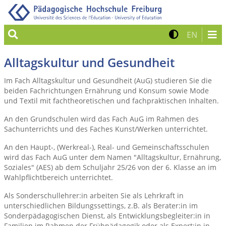
Suche
Kontrast 
Zur eng
EN
Alltagskultur und Gesundheit
Im Fach Alltagskultur und Gesundheit (AuG) studieren Sie die
beiden Fachrichtungen Ernährung und Konsum sowie Mode
und Textil mit fachtheoretischen und fachpraktischen Inhalten.
An den Grundschulen wird das Fach AuG im Rahmen des
Sachunterrichts und des Faches Kunst/Werken unterrichtet.
An den Haupt-, (Werkreal-), Real- und Gemeinschaftsschulen
wird das Fach AuG unter dem Namen "Alltagskultur, Ernährung,
Soziales" (AES) ab dem Schuljahr 25/26 von der 6. Klasse an im
Wahlpflichtbereich unterrichtet.
Als Sonderschullehrer:in arbeiten Sie als Lehrkraft in
unterschiedlichen Bildungssettings, z.B. als Berater:in im
Sonderpädagogischen Dienst, als Entwicklungsbegleiter:in in
Familien im Rahmen der Frühpädagogik oder als Expert:in in