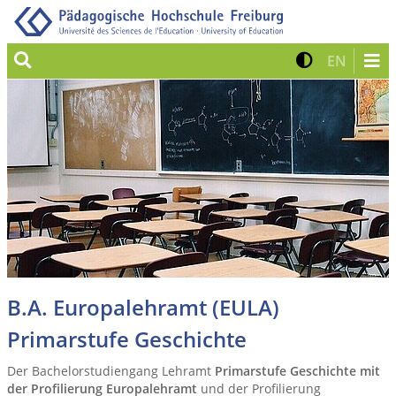
Suche
Kontrast 
Zur eng
EN
B.A. Europalehramt (EULA)
Primarstufe Geschichte
Der Bachelorstudiengang Lehramt
Primarstufe Geschichte mit
der Profilierung Europalehramt
und der Profilierung