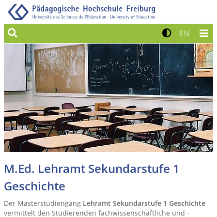
Suche
Kontrast 
Zur eng
EN
M.Ed. Lehramt Sekundarstufe 1
Geschichte
Der Masterstudiengang
Lehramt Sekundarstufe 1 Geschichte
vermittelt den Studierenden fachwissenschaftliche und -