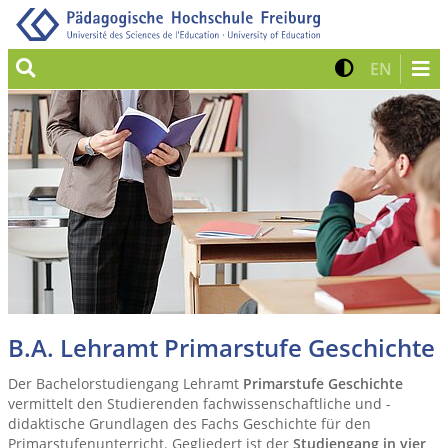
Suche
Kontrast 
Zur eng
EN
B.A. Lehramt Primarstufe Geschichte
Der Bachelorstudiengang Lehramt
Primarstufe Geschichte
vermittelt den Studierenden fachwissenschaftliche und -
didaktische Grundlagen des Fachs Geschichte für den
Primarstufenunterricht. Gegliedert ist der
Studiengang in vier