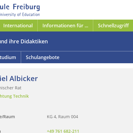
International
Informationen für ...
Schnellzugriff
und ihre Didaktiken
tudium
Schulangebote
el Albicker
ischer Rat
chtung Technik
se/Raum
KG 4, Raum 004
n
+49 761 682-211