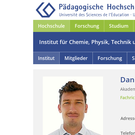
Hochschule
Forschung
Studium
Institut für Chemie, Physik, Technik 
Institut
Mitglieder
Forschung
S
Dani
Akadem
Fachri
Adres
Telefo