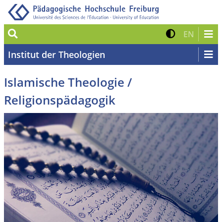
Suche
Kontrast 
Zur eng
EN
Institut der Theologien
Islamische Theologie /
Religionspädagogik