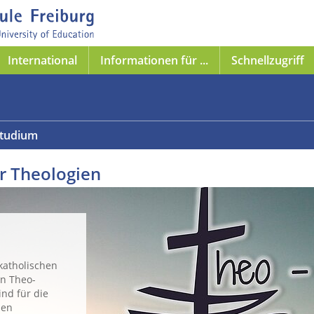
International
Informationen für ...
Schnellzugriff
tudium
er Theologien
katholischen
n Theo-
nd für die
den