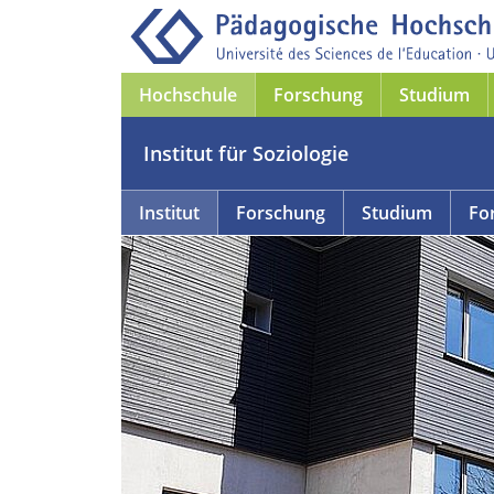
Hochschule
Forschung
Studium
Institut für Soziologie
Institut
Forschung
Studium
Fo