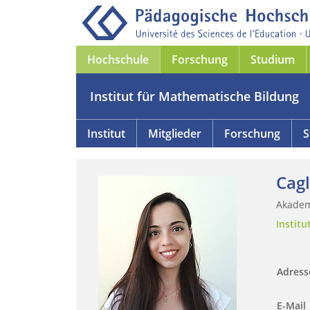
Hochschule
Forschung
Studium
Institut für Mathematische Bildung
Institut
Mitglieder
Forschung
S
Cag
Akadem
Instit
Adres
E-Mail