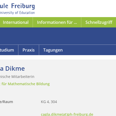
International
Informationen für ...
Schnellzugriff
tudium
Praxis
Tagungen
la Dikme
ische Mitarbeiterin
ut für Mathematische Bildung
se/Raum
KG 4, 304
cagla.dikme(at)ph-freiburg.de