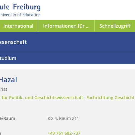
International
Informationen für ...
Schnellzugriff
issenschaft
tudium
 Hazal
riat
t für Politik- und Geschichtswissenschaft
,
Fachrichtung Geschicht
se/Raum
KG 4, Raum 211
n
+49 761 682-737