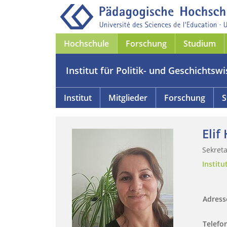
Hochschule
Forschung
Studium
Institut für Politik- und Geschichtsw
Institut
Mitglieder
Forschung
S
Elif
Sekreta
Institu
Adres
Telefo