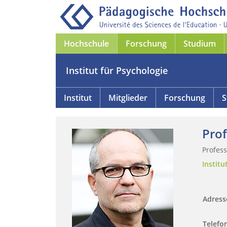
Hochschule
Forschung
Studium
Institut für Psychologie
Institut
Mitglieder
Forschung
S
Prof
Profess
Institu
Adres
Telefo