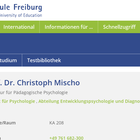
International
Informationen für ...
Schnellzugriff
tudium
Testbibliothek
. Dr. Christoph Mischo
ur für Pädagogische Psychologie
t für Psychologie
,
Abteilung Entwicklungspsychologie und Diagno
se/Raum
KA 208
n
+49 761 682-300