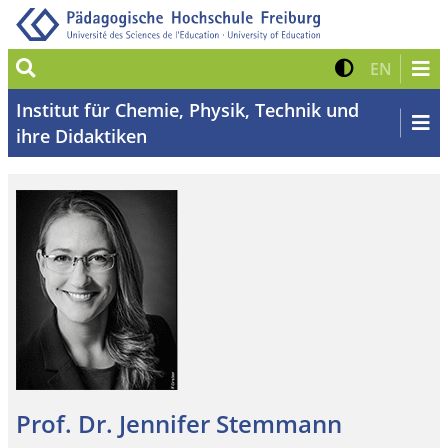
Suche
Kontrast 
Zur eng
EN
Institut für Chemie, Physik, Technik und
ihre Didaktiken
Prof. Dr. Jennifer Stemmann