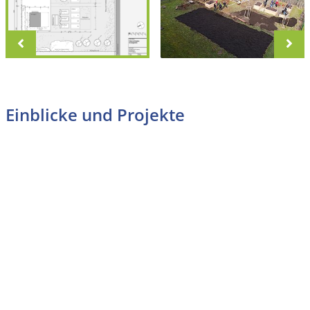
zurück
vo
Einblicke und Projekte