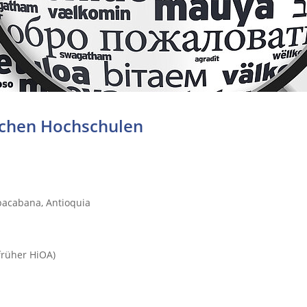
schen Hochschulen
pacabana, Antioquia
früher HiOA)