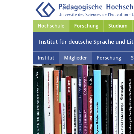
Hochschule
Forschung
Studium
Institut für deutsche Sprache und Li
Institut
Mitglieder
Forschung
S