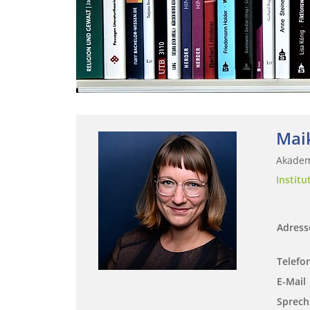
Mai
Akadem
Institu
Adres
Telefo
E-Mail
Sprech