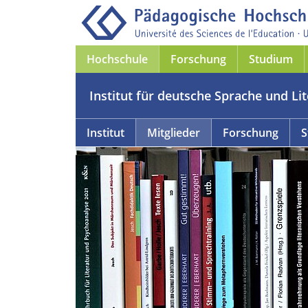
Hochschule
Forschung
Studium
Institut für deutsche Sprache und Li
Institut
Mitglieder
Forschung
S