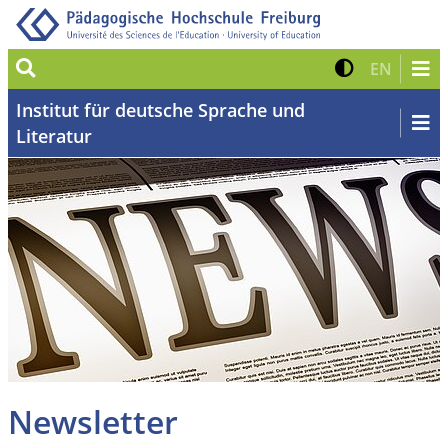
Suche
Kontrast 
Zur eng
EN
Institut für deutsche Sprache und
Literatur
Newsletter