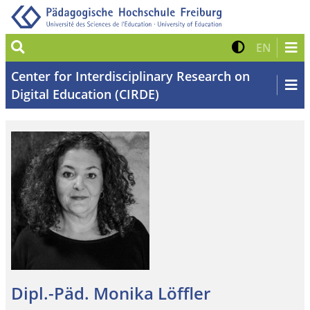
Suche
Kontrast 
Zur eng
EN
Center for Interdisciplinary Research on
Digital Education (CIRDE)
Dipl.-Päd. Monika Löffler