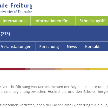
International
Informationen für ...
Schnellzugriff
(ZfS)
Veranstaltungen
Forschung
News
Kontakt
er Verschriftlichung von Kernelementen der Begleitseminare und 
sphasenbegleitung zwischen Hochschule und den Schulen herges
einzelnen Vertreter_innen der Fächer eine Gliederung für die Beg