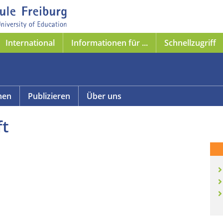
International
Informationen für ...
Schnellzugriff
nen
Publizieren
Über uns
ft