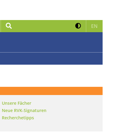
Kontrast erhöhen
Suche
Zur englischen 
EN
Unsere Fächer
Neue RVK-Signaturen
Recherchetipps