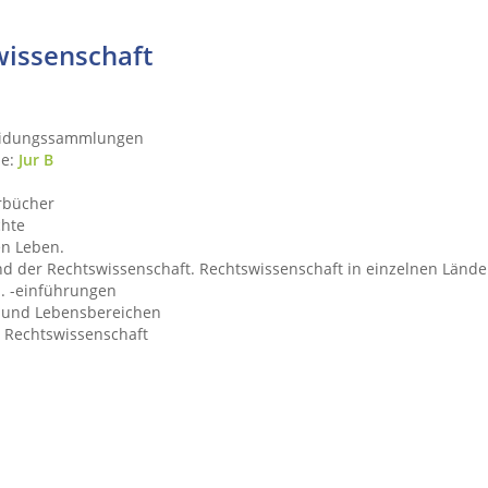
wissenschaft
eidungssammlungen
he:
Jur B
rbücher
chte
en Leben.
 der Rechtswissenschaft. Rechtswissenschaft in einzelnen Länder
. -einführungen
 und Lebensbereichen
 Rechtswissenschaft