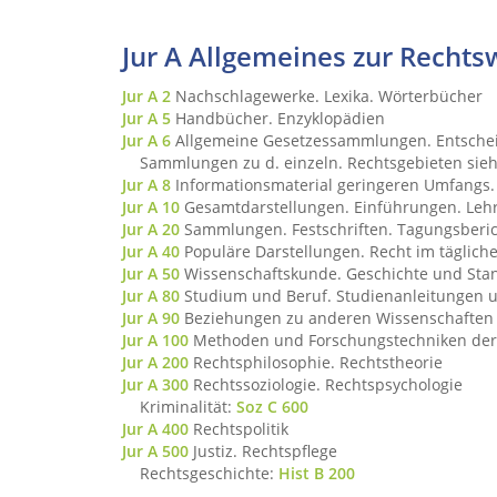
Jur A
Allgemeines zur Rechts
Jur A 2
Nachschlagewerke. Lexika. Wörterbücher
Jur A 5
Handbücher. Enzyklopädien
Jur A 6
Allgemeine Gesetzessammlungen. Entsch
Sammlungen zu d. einzeln. Rechtsgebieten sie
Jur A 8
Informationsmaterial geringeren Umfangs.
Jur A 10
Gesamtdarstellungen. Einführungen. Leh
Jur A 20
Sammlungen. Festschriften. Tagungsberi
Jur A 40
Populäre Darstellungen. Recht im täglich
Jur A 50
Wissenschaftskunde. Geschichte und Stand
Jur A 80
Studium und Beruf. Studienanleitungen u
Jur A 90
Beziehungen zu anderen Wissenschaften
Jur A 100
Methoden und Forschungstechniken der
Jur A 200
Rechtsphilosophie. Rechtstheorie
Jur A 300
Rechtssoziologie. Rechtspsychologie
Kriminalität:
Soz C 600
Jur A 400
Rechtspolitik
Jur A 500
Justiz. Rechtspflege
Rechtsgeschichte:
Hist B 200