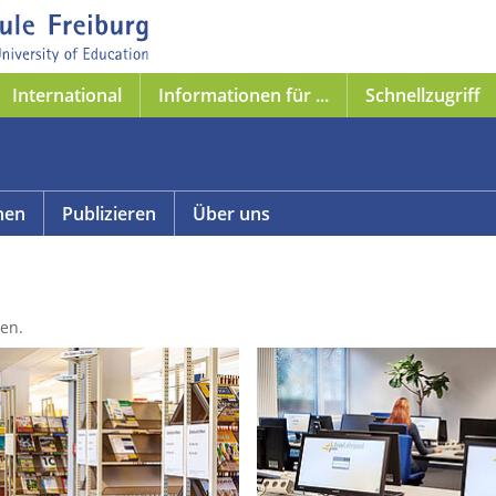
International
Informationen für ...
Schnellzugriff
nen
Publizieren
Über uns
en.