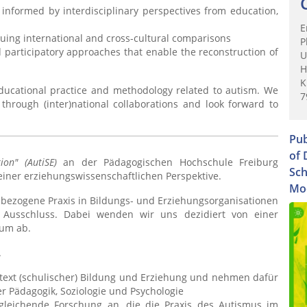
s informed by interdisciplinary perspectives from education,
E
uing international and cross-cultural comparisons
P
d participatory approaches that enable the reconstruction of
U
H
K
ducational practice and methodology related to autism. We
7
 through (inter)national collaborations and look forward to
Pub
of 
ion" (AutiSE)
an der Pädagogischen Hochschule Freiburg
Sch
iner erziehungswissenschaftlichen Perspektive.
Moo
usbezogene Praxis in Bildungs- und Erziehungsorganisationen
d Ausschluss. Dabei wenden wir uns dezidiert von einer
rum ab.
.
text (schulischer) Bildung und Erziehung und nehmen dafür
er Pädagogik, Soziologie und Psychologie
rgleichende Forschung an, die die Praxis des Autismus im