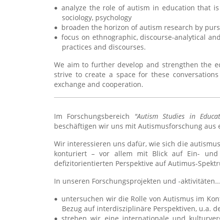
analyze the role of autism in education that i
sociology, psychology
broaden the horizon of autism research by purs
focus on ethnographic, discourse-analytical an
practices and discourses.
We aim to further develop and strengthen the e
strive to create a space for these conversations
exchange and cooperation.
Im Forschungsbereich
"Autism Studies in Educat
beschäftigen wir uns mit Autismusforschung aus e
Wir interessieren uns dafür, wie sich die autism
konturiert – vor allem mit Blick auf Ein- un
defizitorientierten Perspektive auf Autimus-Spekt
In unseren Forschungsprojekten und -aktivitäten..
untersuchen wir die Rolle von Autismus im Kon
Bezug auf interdisziplinäre Perspektiven, u.a. d
streben wir eine internationale und kulturve