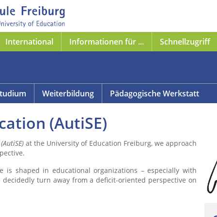
International
Informationen für ...
Schnellzugriff
tudium
Weiterbildung
Pädagogische Werkstatt
cation (AutiSE)
(AutiSE)
at the University of Education Freiburg, we approach
pective.
e is shaped in educational organizations – especially with
e decidedly turn away from a deficit-oriented perspective on