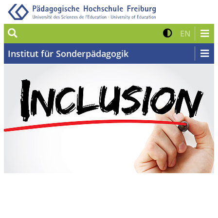
Suche
Kontrast 
Zur eng
EN
Institut für Sonderpädagogik