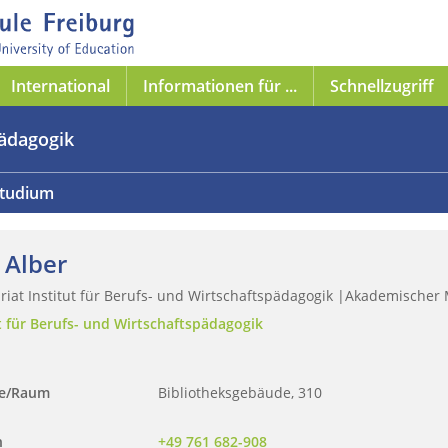
International
Informationen für ...
Schnellzugriff
pädagogik
tudium
 Alber
riat Institut für Berufs- und Wirtschaftspädagogik |Akademischer 
t für Berufs- und Wirtschaftspädagogik
se/Raum
Bibliotheksgebäude, 310
n
+49 761 682-908