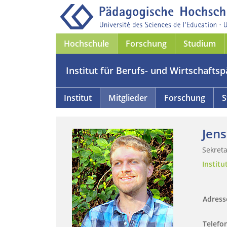
Hochschule
Forschung
Studium
Institut für Berufs- und Wirtschafts
Institut
Mitglieder
Forschung
S
Jens
Sekreta
Institu
Adres
Telefo