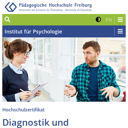
Suche
Kontrast 
Zur eng
EN
Institut für Psychologie
Hochschulzertifikat
Diagnostik und