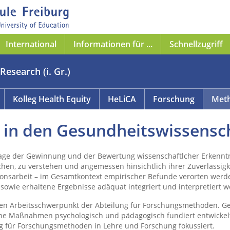
International
Informationen für ...
Schnellzugriff
Research (i. Gr.)
Kolleg Health Equity
HeLiCA
Forschung
Meth
in den Gesundheitswissensc
ge der Gewinnung und der Bewertung wissenschaftlcher Erkenntni
suchen, zu verstehen und angemessen hinsichtlich ihrer Zuverläs
tionsarbeit – im Gesamtkontext empirischer Befunde verorten we
sowie erhaltene Ergebnisse adäquat integriert und interpretiert 
en Arbeitsschwerpunkt der Abteilung für Forschungsmethoden. Ges
ene Maßnahmen psychologisch und pädagogisch fundiert entwickelt,
g für Forschungsmethoden in Lehre und Forschung fokussiert.