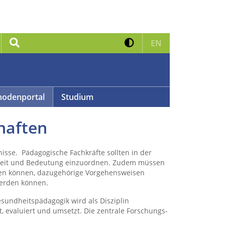
Kontrast erhöhen
Suche
Zur englischen 
EN
odenportal
Studium
haften
sse. Pädagogische Fachkräfte sollten in der
sigkeit und Bedeutung einzuordnen. Zudem müssen
rden können, dazugehörige Vorgehensweisen
werden können.
undheitspädagogik wird als Disziplin
 evaluiert und umsetzt. Die zentrale Forschungs-