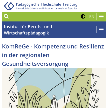
Suche
Kontrast 
Zur eng
EN
Institut für Berufs- und
Wirtschaftspädagogik
KomReGe - Kompetenz und Resilienz
in der regionalen
Gesundheitsversorgung