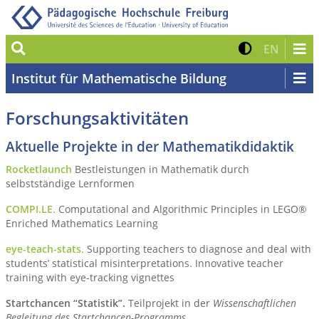
Suche
Kontrast 
Zur eng
EN
Institut für Mathematische Bildung
Forschungsaktivitäten
Aktuelle Projekte in der Mathematikdidaktik
Rocketlaunch
Bestleistungen in Mathematik durch
selbstständige Lernformen
COMPI.LE.
Computational and Algorithmic Principles in LEGO®
Enriched Mathematics Learning
eye-teach-stats.
Supporting teachers to diagnose and deal with
students’ statistical misinterpretations. Innovative teacher
training with eye-tracking vignettes
Startchancen “Statistik”.
Teilprojekt in der
Wissenschaftlichen
Begleitung des Startchancen-Programms