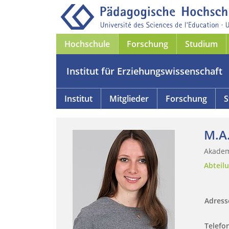
Hochschule
Forschung
Studium
Institut für Erziehungswissenschaft
Institut
Mitglieder
Forschung
S
M.A.
Akadem
Abteil
Adres
Telefo