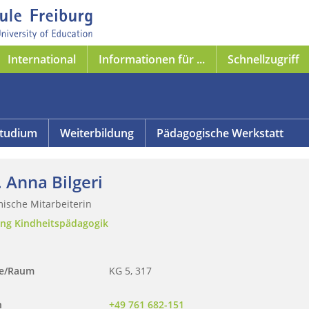
International
Informationen für ...
Schnellzugriff
tudium
Weiterbildung
Pädagogische Werkstatt
 Anna Bilgeri
ische Mitarbeiterin
ung Kindheitspädagogik
se/Raum
KG 5, 317
n
+49 761 682-151