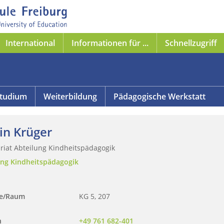
International
Informationen für ...
Schnellzugriff
tudium
Weiterbildung
Pädagogische Werkstatt
in Krüger
riat Abteilung Kindheitspädagogik
ung Kindheitspädagogik
se/Raum
KG 5, 207
n
+49 761 682-401