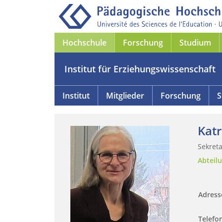
Hochschule
Forschung
Studium
Institut für Erziehungswissenschaft
Institut
Mitglieder
Forschung
S
Katr
Sekreta
Abteil
Adres
Telefo