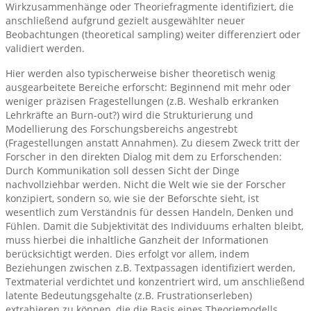
Wirkzusammenhänge oder Theoriefragmente identifiziert, die
anschließend aufgrund gezielt ausgewählter neuer
Beobachtungen (theoretical sampling) weiter differenziert oder
validiert werden.
Hier werden also typischerweise bisher theoretisch wenig
ausgearbeitete Bereiche erforscht: Beginnend mit mehr oder
weniger präzisen Fragestellungen (z.B. Weshalb erkranken
Lehrkräfte an Burn-out?) wird die Strukturierung und
Modellierung des Forschungsbereichs angestrebt
(Fragestellungen anstatt Annahmen). Zu diesem Zweck tritt der
Forscher in den direkten Dialog mit dem zu Erforschenden:
Durch Kommunikation soll dessen Sicht der Dinge
nachvollziehbar werden. Nicht die Welt wie sie der Forscher
konzipiert, sondern so, wie sie der Beforschte sieht, ist
wesentlich zum Verständnis für dessen Handeln, Denken und
Fühlen. Damit die Subjektivität des Individuums erhalten bleibt,
muss hierbei die inhaltliche Ganzheit der Informationen
berücksichtigt werden. Dies erfolgt vor allem, indem
Beziehungen zwischen z.B. Textpassagen identifiziert werden,
Textmaterial verdichtet und konzentriert wird, um anschließend
latente Bedeutungsgehalte (z.B. Frustrationserleben)
extrahieren zu können, die die Basis eines Theoriemodells