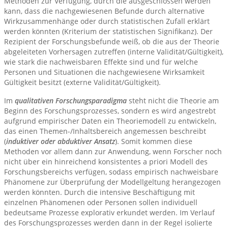
Methoden zur Verfügung, durch die ausgeschlossen werden
kann, dass die nachgewiesenen Befunde durch alternative
Wirkzusammenhänge oder durch statistischen Zufall erklärt
werden könnten (Kriterium der statistischen Signifikanz). Der
Rezipient der Forschungsbefunde weiß, ob die aus der Theorie
abgeleiteten Vorhersagen zutreffen (interne Validität/Gültigkeit),
wie stark die nachweisbaren Effekte sind und für welche
Personen und Situationen die nachgewiesene Wirksamkeit
Gültigkeit besitzt (externe Validität/Gültigkeit).
Im
qualitativen Forschungsparadigma
steht nicht die Theorie am
Beginn des Forschungsprozesses, sondern es wird angestrebt
aufgrund empirischer Daten ein Theoriemodell zu entwickeln,
das einen Themen-/Inhaltsbereich angemessen beschreibt
(
induktiver oder abduktiver Ansatz
). Somit kommen diese
Methoden vor allem dann zur Anwendung, wenn Forscher noch
nicht über ein hinreichend konsistentes a priori Modell des
Forschungsbereichs verfügen, sodass empirisch nachweisbare
Phänomene zur Überprüfung der Modellgeltung herangezogen
werden könnten. Durch die intensive Beschäftigung mit
einzelnen Phänomenen oder Personen sollen individuell
bedeutsame Prozesse explorativ erkundet werden. Im Verlauf
des Forschungsprozesses werden dann in der Regel isolierte