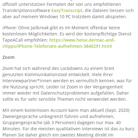
offiziell unterstützen Formaten der von uns empfohlenen
Transkriptionssoftware
EasyTranscript
, die Dateien liessen sich
aber auf meinem Windows 10 PC trotzdem damit abspielen.
iPhone:
Ohne Jailbreak gibt es im Moment offenbar keine
kostenlosen Möglichkeiten. Es wird der kostenpflichtige Dienst
TapeACall empfohlen:
https://www.heise.de/mac-and-
i/tipps/iPhone-Telefonate-aufnehmen-3840291.html
Zoom
Zoom
hat sich während des Lockdowns zu einem breit
genutzten Kommunikationstool entwickelt. Viele Ihrer
Interviewpartner*innen werden es vermutlich kennen, was für
die Nutzung spricht. Leider ist Zoom in der Vergangenheit
immer wieder mit Datenschutzproblemen aufgefallen. Daher
sollte es für sehr sensible Themen nicht verwendet werden.
Mit einem kostenlosen Account kann man aktuell (Sept. 2020)
Zweiergespräche unbegrenzt führen und aufnehmen,
Gruppengespräche (ab 3 Personen) dagegen nur max. 40
Minuten. Für die meisten qualitativen Interviews ist das zu kurz.
Planen Sie daher gleich ein zweites Meeting direkt im