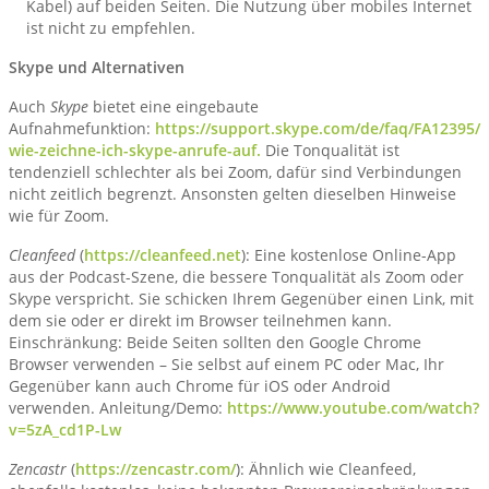
Kabel) auf beiden Seiten. Die Nutzung über mobiles Internet
ist nicht zu empfehlen.
Skype und Alternativen
Auch
Skype
bietet eine eingebaute
Aufnahmefunktion:
https://support.skype.com/de/faq/FA12395/
wie-zeichne-ich-skype-anrufe-auf.
Die Tonqualität ist
tendenziell schlechter als bei Zoom, dafür sind Verbindungen
nicht zeitlich begrenzt. Ansonsten gelten dieselben Hinweise
wie für Zoom.
Cleanfeed
(
https://cleanfeed.net
): Eine kostenlose Online-App
aus der Podcast-Szene, die bessere Tonqualität als Zoom oder
Skype verspricht. Sie schicken Ihrem Gegenüber einen Link, mit
dem sie oder er direkt im Browser teilnehmen kann.
Einschränkung: Beide Seiten sollten den Google Chrome
Browser verwenden – Sie selbst auf einem PC oder Mac, Ihr
Gegenüber kann auch Chrome für iOS oder Android
verwenden. Anleitung/Demo:
https://www.youtube.com/watch?
v=5zA_cd1P-Lw
Zencastr
(
https://zencastr.com/
): Ähnlich wie Cleanfeed,