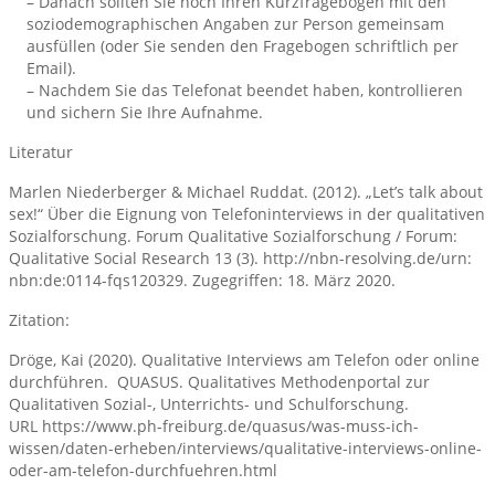
– Danach sollten Sie noch Ihren Kurzfragebogen mit den
soziodemographischen Angaben zur Person gemeinsam
ausfüllen (oder Sie senden den Fragebogen schriftlich per
Email).
– Nachdem Sie das Telefonat beendet haben, kontrollieren
und sichern Sie Ihre Aufnahme.
Literatur
Marlen Niederberger & Michael Ruddat. (2012). „Let’s talk about
sex!“ Über die Eignung von Telefoninterviews in der qualitativen
Sozialforschung. Forum Qualitative Sozialforschung / Forum:
Qualitative Social Research 13 (3). http://​nbn-resolving.de​/​urn:​
nbn:​de:​0114-​fqs120329. Zugegriffen: 18. März 2020.
Zitation:
Dröge, Kai (2020). Qualitative Interviews am Telefon oder online
durchführen. QUASUS. Qualitatives Methodenportal zur
Qualitativen Sozial-, Unterrichts- und Schulforschung.
URL https://www.ph-freiburg.de/quasus/was-muss-ich-
wissen/daten-erheben/interviews/qualitative-interviews-online-
oder-am-telefon-durchfuehren.html