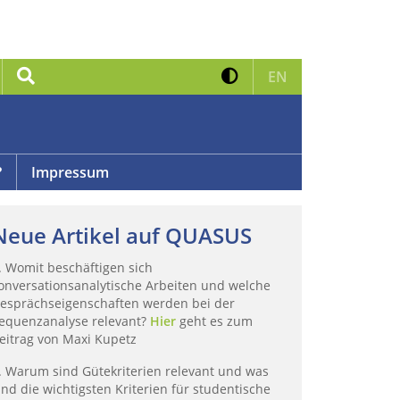
Kontrast erhöhen
Suche
Zur englischen 
EN
?
Impressum
Neue Artikel auf QUASUS
. Womit beschäftigen sich
onversationsanalytische Arbeiten und welche
esprächseigenschaften werden bei der
equenzanalyse relevant?
Hier
geht es zum
eitrag von Maxi Kupetz
. Warum sind Gütekriterien relevant und was
ind die wichtigsten Kriterien für studentische