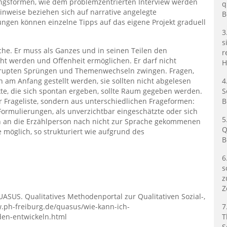
ungsformen, wie dem problemzentrierten Interview werden
q
Hinweise beziehen sich auf narrative angelegte
B
gen können einzelne Tipps auf das eigene Projekt graduell
3
s
iche. Er muss als Ganzes und in seinen Teilen den
r
ht werden und Offenheit ermöglichen. Er darf nicht
H
u abrupten Sprüngen und Themenwechseln zwingen. Fragen,
n am Anfang gestellt werden, sie sollten nicht abgelesen
4
te, die sich spontan ergeben, sollte Raum gegeben werden.
S
er Frageliste, sondern aus unterschiedlichen Frageformen:
B
Formulierungen, als unverzichtbar eingeschätzte oder sich
5
n an die Erzählperson nach nicht zur Sprache gekommenen
Q
e möglich, so strukturiert wie aufgrund des
B
6
s
z
Z
ASUS. Qualitatives Methodenportal zur Qualitativen Sozial-,
w.ph-freiburg.de/quasus/wie-kann-ich-
7
den-entwickeln.html
T
S