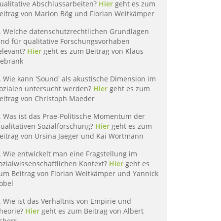
ualitative Abschlussarbeiten?
Hier
geht es zum
eitrag von Marion Bög und Florian Weitkämper
. Welche datenschutzrechtlichen Grundlagen
ind für qualitative Forschungsvorhaben
elevant?
Hier
geht es zum Beitrag von Klaus
ebrank
. Wie kann 'Sound' als akustische Dimension im
ozialen untersucht werden?
Hier
geht es zum
eitrag von Christoph Maeder
. Was ist das Prae-Politische Momentum der
ualitativen Sozialforschung?
Hier
geht es zum
eitrag von Ursina Jaeger und Kai Wortmann
. Wie entwickelt man eine Fragstellung im
ozialwissenschaftlichen Kontext?
Hier
geht es
um Beitrag von Florian Weitkämper und Yannick
obel
. Wie ist das Verhältnis von Empirie und
heorie?
Hier
geht es zum Beitrag von Albert
cherr