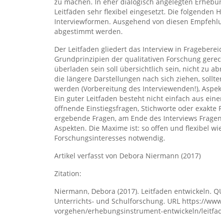
zu machen. In eher dialogisch angelegten Erheb
Leitfäden sehr flexibel eingesetzt. Die folgenden 
Interviewformen. Ausgehend von diesen Empfehlun
abgestimmt werden.
Der Leitfaden gliedert das Interview in Fragebere
Grundprinzipien der qualitativen Forschung gerec
überladen sein soll übersichtlich sein, nicht z
die längere Darstellungen nach sich ziehen, sollte
werden (Vorbereitung des Interviewenden!), Aspek
Ein guter Leitfaden besteht nicht einfach aus ein
öffnende Einstiegsfragen, Stichworte oder exakte 
ergebende Fragen, am Ende des Interviews Frage
Aspekten. Die Maxime ist: so offen und flexibel wi
Forschungsinteresses notwendig.
Artikel verfasst von Debora Niermann (2017)
Zitation:
Niermann, Debora (2017). Leitfaden entwickeln. QU
Unterrichts- und Schulforschung. URL https://ww
vorgehen/erhebungsinstrument-entwickeln/leitfa