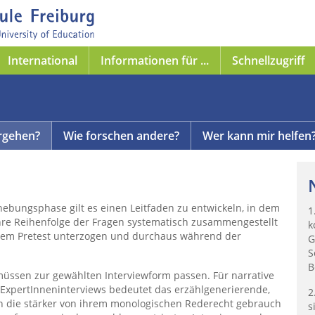
International
Informationen für ...
Schnellzugriff
rgehen?
Wie forschen andere?
Wer kann mir helfen
hebungsphase gilt es einen Leitfaden zu entwickeln, in dem
1
hre Reihenfolge der Fragen systematisch zusammengestellt
k
inem Pretest unterzogen und durchaus während der
G
S
B
 müssen zur gewählten Interviewform passen. Für narrative
 ExpertInneninterviews bedeutet das erzählgenerierende,
2
en die stärker von ihrem monologischen Rederecht gebrauch
s