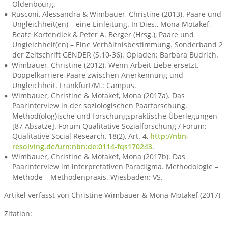
Oldenbourg.
Rusconi, Alessandra & Wimbauer, Christine (2013). Paare und
Ungleichheit(en) – eine Einleitung. In Dies., Mona Motakef,
Beate Kortendiek & Peter A. Berger (Hrsg.), Paare und
Ungleichheit(en) – Eine Verhältnisbestimmung. Sonderband 2
der Zeitschrift GENDER (S.10-36). Opladen: Barbara Budrich.
Wimbauer, Christine (2012). Wenn Arbeit Liebe ersetzt.
Doppelkarriere-Paare zwischen Anerkennung und
Ungleichheit. Frankfurt/M.: Campus.
Wimbauer, Christine & Motakef, Mona (2017a). Das
Paarinterview in der soziologischen Paarforschung.
Method(olog)ische und forschungspraktische Überlegungen
[87 Absätze]. Forum Qualitative Sozialforschung / Forum:
Qualitative Social Research, 18(2), Art. 4,
http://nbn-
resolving.de/urn:nbn:de:0114-fqs170243
.
Wimbauer, Christine & Motakef, Mona (2017b). Das
Paarinterview im interpretativen Paradigma. Methodologie –
Methode – Methodenpraxis. Wiesbaden: VS.
Artikel verfasst von Christine Wimbauer & Mona Motakef (2017)
Zitation: