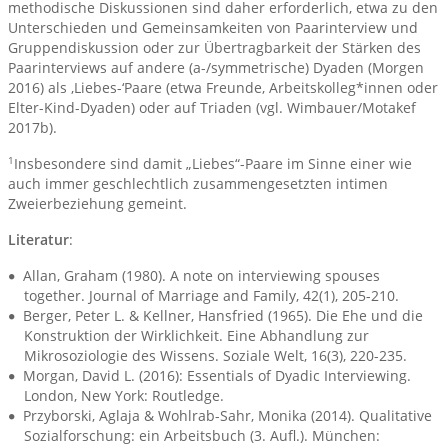
methodische Diskussionen sind daher erforderlich, etwa zu den
Unterschieden und Gemeinsamkeiten von Paarinterview und
Gruppendiskussion oder zur Übertragbarkeit der Stärken des
Paarinterviews auf andere (a-/symmetrische) Dyaden (Morgen
2016) als ‚Liebes-‘Paare (etwa Freunde, Arbeitskolleg*innen oder
Elter-Kind-Dyaden) oder auf Triaden (vgl. Wimbauer/Motakef
2017b).
1
Insbesondere sind damit „Liebes“-Paare im Sinne einer wie
auch immer geschlechtlich zusammengesetzten intimen
Zweierbeziehung gemeint.
Literatur
:
Allan, Graham (1980). A note on interviewing spouses
together. Journal of Marriage and Family, 42(1), 205-210.
Berger, Peter L. & Kellner, Hansfried (1965). Die Ehe und die
Konstruktion der Wirklichkeit. Eine Abhandlung zur
Mikrosoziologie des Wissens. Soziale Welt, 16(3), 220-235.
Morgan, David L. (2016): Essentials of Dyadic Interviewing.
London, New York: Routledge.
Przyborski, Aglaja & Wohlrab-Sahr, Monika (2014). Qualitative
Sozialforschung: ein Arbeitsbuch (3. Aufl.). München: