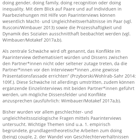
doing gender, doing family, doing recognition oder doing
inequality. Mit dem Blick auf Paare und auf Individuen in
Paarbeziehungen mit Hilfe von Paarinterviews können
wesentlich Macht- und Ungleichheitsverhältnisse im Paar (vgl.
Rusconi/Wimbauer 2013) sowie die Prozesshaftigkeit und
Dynamik des Sozialen ausschnitthaft beobachtet werden (vgl.
Wimbauer/Motakef 2017a,b).
Als zentrale Schwäche wird oft genannt, das Konflikte im
Paarinterview dethematisiert würden und Dissens zwischen
den Partner*innen nicht oder seltener zutage treten, da die
Partner*innen vor den Interviewer*innen „eine gewisse
Präsentationsfassade errichten“ (Przyborski/Wohlrab-Sahr 2014:
109f.). Diese Schwäche ist allerdings umstritten, zudem können
ergänzende Einzelinterviews mit beiden Partner*innen geführt
werden, um mögliche Dissensfelder und Konflikte
anzusprechen (ausführlich: Wimbauer/Motakef 2017a,b).
Bisher wurden vor allem geschlechter- und
ungleichheitssoziologische Fragen mittels Paarinterviews
untersucht. Wichtige Themen sind u.a. 1. empirisch
begründete, grundlagentheoretische Arbeiten zum doing
(being) couple, 2. der Wandel von Geschlechterverhältnissen