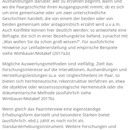
Aushandlungen darüber, wer zu erzählen beginnt, wann und
wo die Paargeschichte ihren Ausgangspunkt nimmt, ob es sich
um eine gemeinsame oder um zwei unterschiedliche
Geschichten handelt, die von einem der beiden oder von
beiden gemeinsam oder antagonistisch erzählt wird u.v.a.m.
Auch Konflikte können hier deutlich werden; so antwortete eine
Befragte, die sich in einer Beziehungskrise befand, zunächst mit
„Was wollen Sie da schon groß wissen?“. Für ausführliche
Hinweise zur Leitfadenerstellung und empirische Beispiele
siehe Wimbauer/Motakef (2017a,b)
Mögliche Auswertungsmethoden sind vielfältig. Zielt das
Forschungsinteresse auf die Interaktionen, Aushandlungen und
Herstellungsleistungen (u.a. von Ungleichheiten) im Paar, so
bieten sich hermeneutische, rekonstruktive Verfahren an, etwa
die objektive oder wissenssoziologische Hermeneutik oder die
dokumentarische Methode (ausführlich siehe
Wimbauer/Motakef 2017b).
Wenn gleich das Paarinterview eine eigenständige
Erhebungsform darstellt und besondere Stärken bietet
(ausführlich: ebd.), zählt es noch nicht als
Standarderhebungsinstrument. Weitere Forschungen und