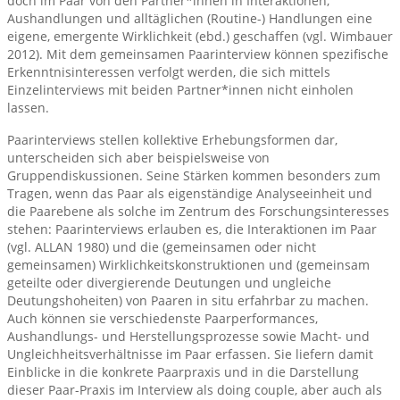
doch im Paar von den Partner*innen in Interaktionen,
Aushandlungen und alltäglichen (Routine-) Handlungen eine
eigene, emergente Wirklichkeit (ebd.) geschaffen (vgl. Wimbauer
2012). Mit dem gemeinsamen Paarinterview können spezifische
Erkenntnisinteressen verfolgt werden, die sich mittels
Einzelinterviews mit beiden Partner*innen nicht einholen
lassen.
Paarinterviews stellen kollektive Erhebungsformen dar,
unterscheiden sich aber beispielsweise von
Gruppendiskussionen. Seine Stärken kommen besonders zum
Tragen, wenn das Paar als eigenständige Analyseeinheit und
die Paarebene als solche im Zentrum des Forschungsinteresses
stehen: Paarinterviews erlauben es, die Interaktionen im Paar
(vgl. ALLAN 1980) und die (gemeinsamen oder nicht
gemeinsamen) Wirklichkeitskonstruktionen und (gemeinsam
geteilte oder divergierende Deutungen und ungleiche
Deutungshoheiten) von Paaren in situ erfahrbar zu machen.
Auch können sie verschiedenste Paarperformances,
Aushandlungs- und Herstellungsprozesse sowie Macht- und
Ungleichheitsverhältnisse im Paar erfassen. Sie liefern damit
Einblicke in die konkrete Paarpraxis und in die Darstellung
dieser Paar-Praxis im Interview als doing couple, aber auch als