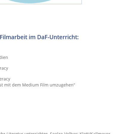
Filmarbeit im DaF-Unterricht:
dien
racy
teracy
usst mit dem Medium Film umzugehen“
che Literatur unterrichten
. Seelze-Velber: Klett/Kallmeyer.