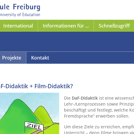
International
Informationen für ...
Schnellzugriff
Projekte
Kontakt
F-Didaktik + Film-Didaktik?
Die
DaF-Didaktik
ist eine wissensch
Lehr-/Lernprozessen sowie Prinzip
beschäftigt und festlegt, welche 
Fremdsprache“ erwerben sollen.
Um diese Ziele zu erreichen, empfi
Unterricht – denn Filme bringen vie