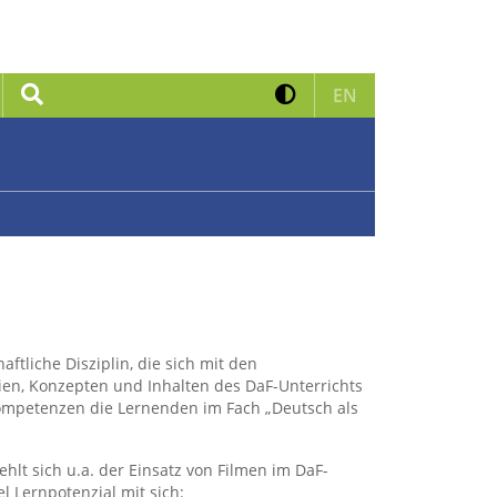
Kontrast erhöhen
Suche
Zur englischen 
EN
aftliche Disziplin, die sich mit den
ien, Konzepten und Inhalten des DaF-Unterrichts
Kompetenzen die Lernenden im Fach „Deutsch als
ehlt sich u.a. der Einsatz von Filmen im DaF-
l Lernpotenzial mit sich: