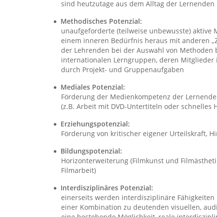
sind heutzutage aus dem Alltag der Lernenden
Methodisches Potenzial:
unaufgeforderte (teilweise unbewusste) aktive
einem inneren Bedürfnis heraus mit anderen „Zu
der Lehrenden bei der Auswahl von Methoden b
internationalen Lerngruppen, deren Mitglieder 
durch Projekt- und Gruppenaufgaben
Mediales Potenzial:
Förderung der Medienkompetenz der Lernenden
(z.B. Arbeit mit DVD-Untertiteln oder schnelle
Erziehungspotenzial:
Förderung von kritischer eigener Urteilskraft, 
Bildungspotenzial:
Horizonterweiterung (Filmkunst und Filmästheti
Filmarbeit)
Interdisziplinäres Potenzial:
einerseits werden interdisziplinäre Fähigkeiten
einer Kombination zu deutenden visuellen, audi
eine bestehende Möglichkeit, reale interdiszipl