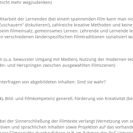
 nicht mehr wegzudenken)
 Mitarbeit der Lernenden (bei einem spannenden Film kann man nic
schauern“ diskutieren!), zahlreiche kreative Methoden und keine M
eim Filmeinsatz, gemeinsames Lernen: Lehrende und Lernende ler
in verschiedenen länderspezifischen Filmtraditionen sozialisiert 
 (u.a. bewusster Umgang mit Medien), Nutzung der modernen tec
s Hin- und Herspringen zwischen ausgewählten Filmszenen)
Hinterfragen von abgebildeten Inhalten: Sind sie wahr?
k), Bild- und Filmkompetenz generell, Förderung von Kreativität (
 bei der Sinnerschließung der Filmtexte verlangt (Vernetzung von se
tiven und sprachlichen Inhalten sowie Projektion auf das vorhande
inäre Filmprojekte durchzuführen (z.B. im Rahmen des DaF-Unterric