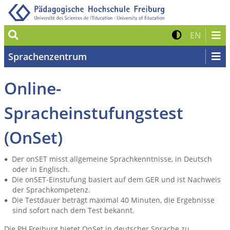
Suche
Kontrast 
Zur eng
EN
Sprachenzentrum
Online-
Spracheinstufungstest
(OnSet)
Der onSET misst allgemeine Sprachkenntnisse, in Deutsch
oder in Englisch.
Die onSET-Einstufung basiert auf dem GER und ist Nachweis
der Sprachkompetenz.
Die Testdauer beträgt maximal 40 Minuten, die Ergebnisse
sind sofort nach dem Test bekannt.
Die PH Freiburg bietet OnSet in deutscher Sprache zu