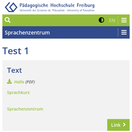
Suche
Kontrast 
Zur eng
EN
Sprachenzentrum
Test 1
Text
Hallo
(PDF)
Sprachkurs
Sprachenzentrum
Link