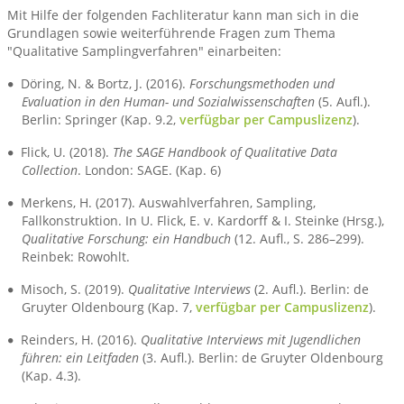
Mit Hilfe der folgenden Fachliteratur kann man sich in die
Grundlagen sowie weiterführende Fragen zum Thema
"Qualitative Samplingverfahren" einarbeiten:
Döring, N. & Bortz, J. (2016).
Forschungsmethoden und
Evaluation in den Human- und Sozialwissenschaften
(5. Aufl.).
Berlin: Springer (Kap. 9.2,
verfügbar per Campuslizenz
).
Flick, U. (2018).
The SAGE Handbook of Qualitative Data
Collection
. London: SAGE. (Kap. 6)
Merkens, H. (2017). Auswahlverfahren, Sampling,
Fallkonstruktion. In U. Flick, E. v. Kardorff & I. Steinke (Hrsg.),
Qualitative Forschung: ein Handbuch
(12. Aufl., S. 286–299).
Reinbek: Rowohlt.
Misoch, S. (2019).
Qualitative Interviews
(2. Aufl.). Berlin: de
Gruyter Oldenbourg (Kap. 7,
verfügbar per Campuslizenz
).
Reinders, H. (2016).
Qualitative Interviews mit Jugendlichen
führen: ein Leitfaden
(3. Aufl.). Berlin: de Gruyter Oldenbourg
(Kap. 4.3).