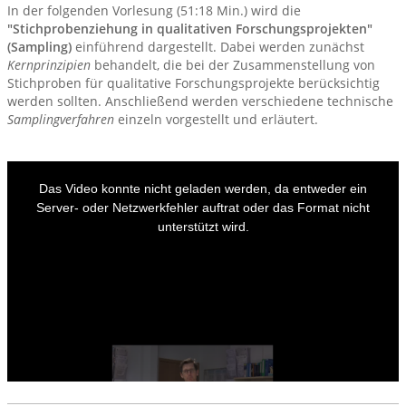
In der folgenden Vorlesung (51:18 Min.) wird die
"Stichprobenziehung in qualitativen Forschungsprojekten"
(Sampling)
einführend dargestellt. Dabei werden zunächst
Kernprinzipien
behandelt, die bei der Zusammenstellung von
Stichproben für qualitative Forschungsprojekte berücksichtig
werden sollten. Anschließend werden verschiedene technische
Samplingverfahren
einzeln vorgestellt und erläutert.