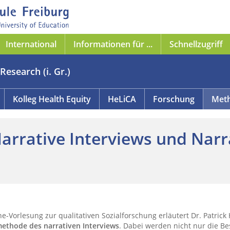
International
Informationen für ...
Schnellzugriff
Research (i. Gr.)
Kolleg Health Equity
HeLiCA
Forschung
Meth
arrative Interviews und Narr
line-Vorlesung zur qualitativen Sozialforschung erläutert Dr. Patri
ethode des narrativen Interviews
. Dabei werden nicht nur die B