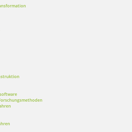
ansformation
t
struktion
ksoftware
r Forschungsmethoden
fahren
ahren