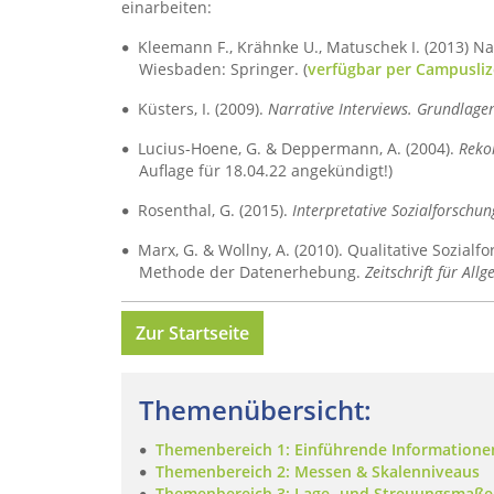
einarbeiten:
Kleemann F., Krähnke U., Matuschek I. (2013) Na
Wiesbaden: Springer. (
verfügbar per Campusli
Küsters, I. (2009).
Narrative Interviews. Grundlag
Lucius-Hoene, G. & Deppermann, A. (2004).
Rekon
Auflage für 18.04.22 angekündigt!)
Rosenthal, G. (2015).
Interpretative Sozialforschun
Marx, G. & Wollny, A. (2010). Qualitative Sozia
Methode der Datenerhebung.
Zeitschrift für All
Zur Startseite
Themenübersicht:
Themenbereich 1: Einführende Informatione
Themenbereich 2: Messen & Skalenniveaus
Themenbereich 3: Lage- und Streuungsmaße