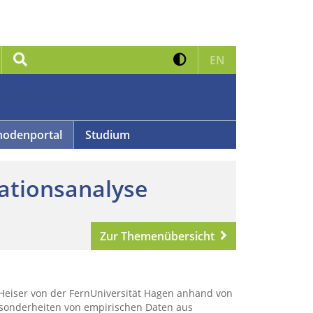
Kontrast erhöhen
Suche
Zur englischen 
EN
odenportal
Studium
ationsanalyse
Zur Themenübersicht
ck Heiser von der FernUniversität Hagen anhand von
esonderheiten von empirischen Daten aus