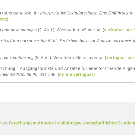
rrationsanalyse. In:
Interpretative Sozialforschung
.
Eine Einführung in 
zenz
)
en und Anwendungen
(2. Aufl.). Wiesbaden: VS Verlag. (
verfügbar per
struktion narrativer Identität. Ein Arbeitsbuch zur Analyse narrativer 
g: eine Einführung
(5. Aufl.). Weinheim: Beltz Juventa. (
verfügbar pe
lforschung – Ausgangspunkte und Ansätze für eine forschende Allgem
gemeinmedizin, 86 (9)
, 331-336. (
online verfügbar
)
n zu Forschungsmethoden in bildungswissenschaftlichen Studie