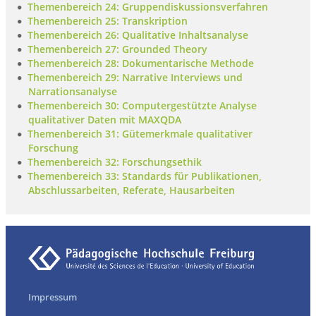
Themenbereich 24: Gruppendiskussionsverfahren
Themenbereich 25: Transkription
Themenbereich 26: Qualitative Inhaltsanalyse
Themenbereich 27: Grounded Theory
Themenbereich 28: Dokumentarische Methode
Themenbereich 29: Narrative Interviews und
Narrationsanalyse
Themenbereich 30: Computergestützte Analyse
qualitativer Daten mit MAXQDA
Themenbereich 31: Gütemerkmale qualitativer
Forschung
Themenbereich 32: Forschungsethik
Themenbereich 33: Standards für Publikationen,
Abschlussarbeiten, Referate, Hausarbeiten
Impressum