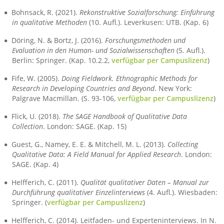
Bohnsack, R. (2021).
Rekonstruktive Sozialforschung: Einführung
in qualitative Methoden
(10. Aufl.). Leverkusen: UTB. (Kap. 6)
Döring, N. & Bortz, J. (2016).
Forschungsmethoden und
Evaluation in den Human- und Sozialwissenschaften
(5. Aufl.).
Berlin: Springer. (Kap. 10.2.2,
verfügbar per Campuslizenz
)
Fife, W. (2005).
Doing Fieldwork. Ethnographic Methods for
Research in Developing Countries and Beyond
. New York:
Palgrave Macmillan. (S. 93-106,
verfügbar per Campuslizenz
)
Flick, U. (2018).
The SAGE Handbook of Qualitative Data
Collection
. London: SAGE. (Kap. 15)
Guest, G., Namey, E. E. & Mitchell, M. L. (2013).
Collecting
Qualitative Data: A Field Manual for Applied Research
. London:
SAGE. (Kap. 4)
Helfferich, C. (2011).
Qualität qualitativer Daten – Manual zur
Durchführung qualitativer Einzelinterviews
(4. Aufl.). Wiesbaden:
Springer. (
verfügbar per Campuslizenz
)
Helfferich, C. (2014). Leitfaden- und Experteninterviews. In N.