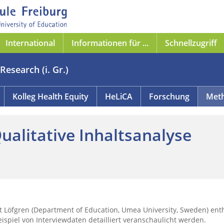
International
Informationen für ...
Schnellzugriff
Research (i. Gr.)
Kolleg Health Equity
HeLiCA
Forschung
Meth
alitative Inhaltsanalyse
nt Löfgren (Department of Education, Umea University, Sweden) ent
eispiel von Interviewdaten detailliert veranschaulicht werden.