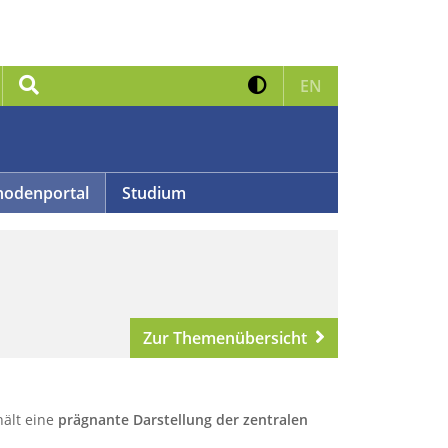
Kontrast erhöhen
Suche
Zur englischen 
EN
odenportal
Studium
Zur Themenübersicht
hält eine
prägnante Darstellung der zentralen