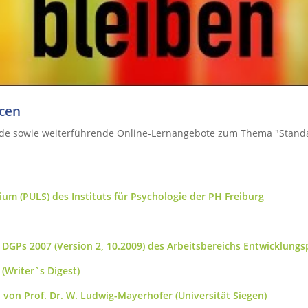
rcen
ende sowie weiterführende Online-Lernangebote zum Thema "Standar
um (PULS) des Instituts für Psychologie der PH Freiburg
g
DGPs 2007 (Version 2, 10.2009) des Arbeitsbereichs Entwicklungs
(Writer`s Digest)
 von Prof. Dr. W. Ludwig-Mayerhofer (Universität Siegen)