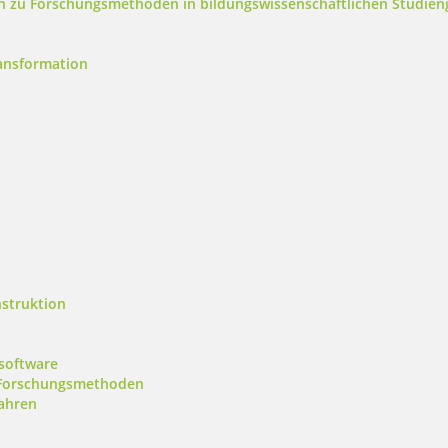
n zu Forschungsmethoden in bildungswissenschaftlichen Studie
ansformation
t
struktion
ksoftware
r Forschungsmethoden
fahren