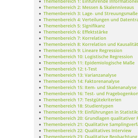
Themenbereich 1: Einführende Informatione
Themenbereich 2: Messen & Skalenniveaus
Themenbereich 3: Lage- und Streuungsmaße
Themenbereich 4: Verteilungen und Datentr
Themenbereich 5: Signifikanz
Themenbereich 6: Effektstärke
Themenbereich 7: Korrelation
Themenbereich 8: Korrelation und Kausalitä
Themenbereich 9: Lineare Regression
Themenbereich 10: Logistische Regression
Themenbereich 11: Epidemiologische Maße
Themenbereich 12: t-Test
Themenbereich 13: Varianzanalyse
Themenbereich 14: Faktorenanalyse
Themenbereich 15: Item- und Skalenanalyse
Themenbereich 16: Test- und Fragebogenkon
Themenbereich 17: Testgütekriterien
Themenbereich 18: Studientypen
Themenbereich 19: Einführungen in Statisti
Themenbereich 20: Grundlagen qualitative
Themenbereich 21: Qualitative Samplingver
Themenbereich 22: Qualitatives Interview
Themenbereich 23: Qualitative Beobachtung