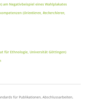
n) am Negativbeispiel eines Wahlplakates
bkompetenzen (
Orientieren
,
Recherchieren
,
t für Ethnologie, Universität Göttingen)
h
ndards für Publikationen, Abschlussarbeiten,