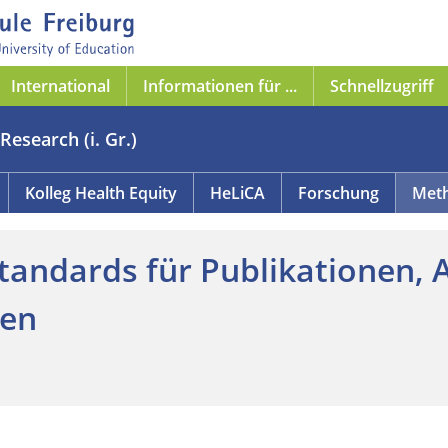
International
Informationen für ...
Schnellzugriff
Research (i. Gr.)
Kolleg Health Equity
HeLiCA
Forschung
Meth
tandards für Publikationen, 
ten