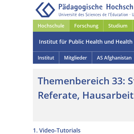
Hochschule
Forschung
Studium
Institut für Public Health und Health 
Institut
Mitglieder
AS Afghanistan
Themenbereich 33: S
Referate, Hausarbei
1. Video-Tutorials