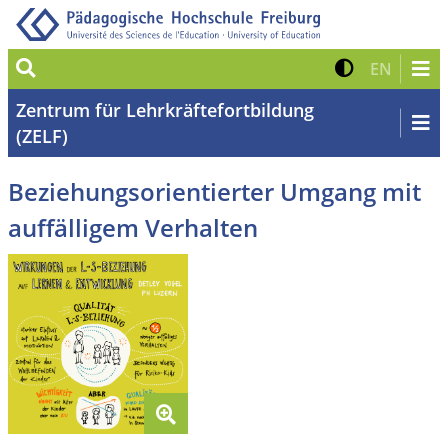
Suche
Kontrast 
Zur eng
EN
Zentrum für Lehrkräftefortbildung
(ZELF)
Beziehungsorientierter Umgang mit
auffälligem Verhalten