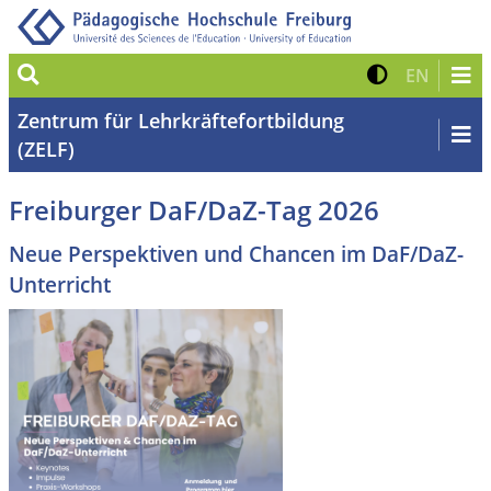
Suche
Kontrast 
Zur eng
EN
Zentrum für Lehrkräftefortbildung
(ZELF)
Freiburger DaF/DaZ-Tag 2026
Neue Perspektiven und Chancen im DaF/DaZ-
Unterricht