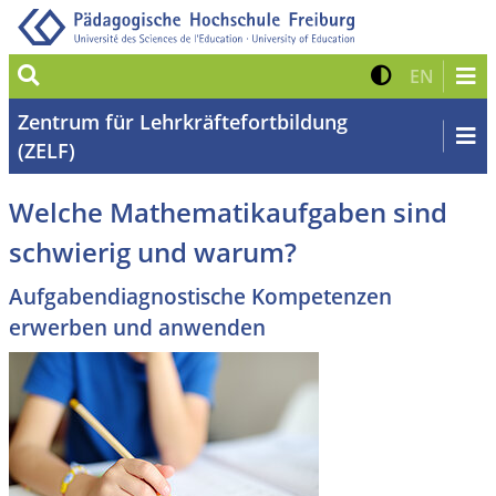
Suche
Kontrast 
Zur eng
EN
Zentrum für Lehrkräftefortbildung
(ZELF)
Welche Mathematikaufgaben sind
schwierig und warum?
Aufgabendiagnostische Kompetenzen
erwerben und anwenden